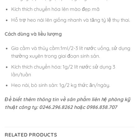
Kích thích chuyển hóa lên mào đẹp mã
Hỗ trợ heo nái lên giống nhanh và tăng tỷ lệ thụ thai.
Cách dùng và liều lượng
Gia cầm và thủy cầm:1ml/2-3 lít nước uống, sử dụng
thường xuyên trong giai đoạn sinh sản.
Kích thích chuyển hóa: 1g/2 lít nước sử dụng 3
lần/tuần
Heo nái, bò sinh sản: 1g/2 kg thức ăn/ngày.
Để
biết
thêm
thông
tin
về
sản
phẩm
liên
hệ
phòng
kỹ
thuật
công
ty
: 0246.296.8262
hoặc
0986.838.707
RELATED PRODUCTS