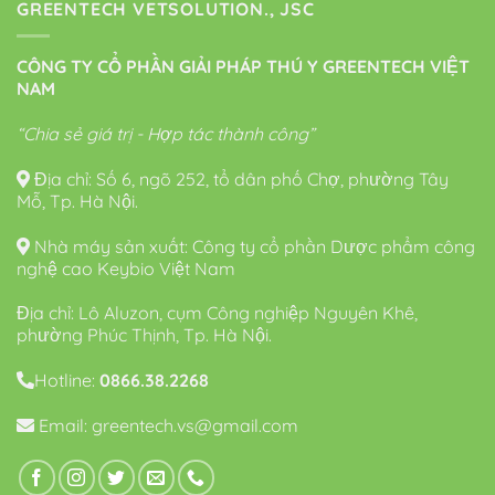
GREENTECH VETSOLUTION., JSC
CÔNG TY CỔ PHẦN GIẢI PHÁP THÚ Y GREENTECH VIỆT
NAM
“Chia sẻ giá trị - Hợp tác thành công”
Địa chỉ: Số 6, ngõ 252, tổ dân phố Chợ, phường Tây
Mỗ, Tp. Hà Nội.
Nhà máy sản xuất: Công ty cổ phần Dược phẩm công
nghệ cao Keybio Việt Nam
Địa chỉ: Lô Aluzon, cụm Công nghiệp Nguyên Khê,
phường Phúc Thịnh, Tp. Hà Nội.
Hotline:
0866.38.2268
Email: greentech.vs@gmail.com