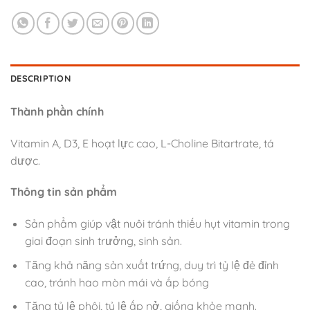
DESCRIPTION
Thành
phần
chính
Vitamin A, D3, E hoạt lực cao, L-Choline Bitartrate, tá
dược.
Thông
tin
sản
phẩm
Sản phẩm giúp vật nuôi tránh thiếu hụt vitamin trong
giai đoạn sinh trưởng, sinh sản.
Tăng khả năng sản xuất trứng, duy trì tỷ lệ đẻ đỉnh
cao, tránh hao mòn mái và ấp bóng
Tăng tỷ lệ phôi, tỷ lệ ấp nở, giống khỏe mạnh.