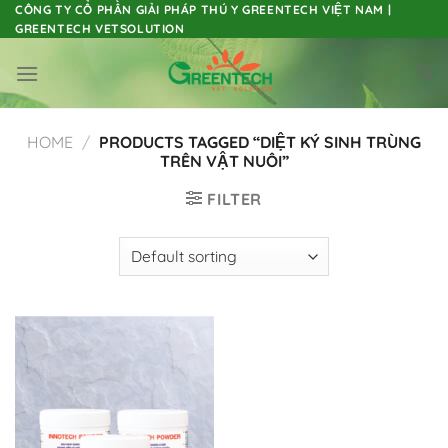
Skip
CÔNG TY CỔ PHẦN GIẢI PHÁP THÚ Y GREENTECH VIỆT NAM |
GREENTECH VETSOLUTION
to
content
HOME
/
PRODUCTS TAGGED “DIỆT KÝ SINH TRÙNG
TRÊN VẬT NUÔI”
FILTER