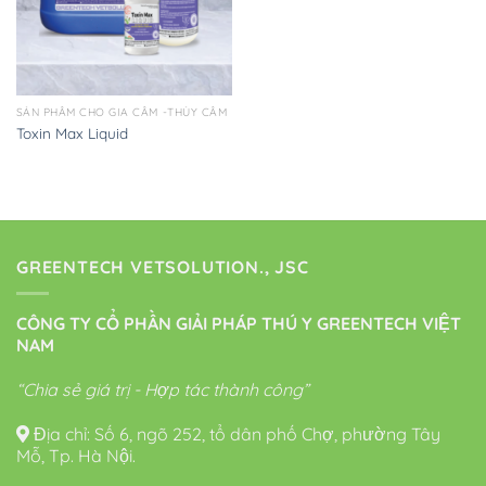
SẢN PHẨM CHO GIA CẦM -THỦY CẦM
Toxin Max Liquid
GREENTECH VETSOLUTION., JSC
CÔNG TY CỔ PHẦN GIẢI PHÁP THÚ Y GREENTECH VIỆT
NAM
“Chia sẻ giá trị - Hợp tác thành công”
Địa chỉ: Số 6, ngõ 252, tổ dân phố Chợ, phường Tây
Mỗ, Tp. Hà Nội.