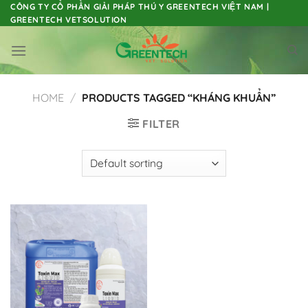
Skip
CÔNG TY CỔ PHẦN GIẢI PHÁP THÚ Y GREENTECH VIỆT NAM |
GREENTECH VETSOLUTION
to
content
HOME
/
PRODUCTS TAGGED “KHÁNG KHUẨN”
FILTER